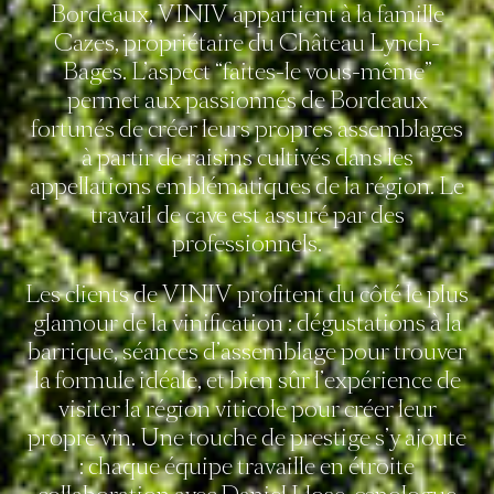
Bordeaux, VINIV appartient à la famille
Cazes, propriétaire du Château Lynch-
Bages. L’aspect “faites-le vous-même”
permet aux passionnés de Bordeaux
fortunés de créer leurs propres assemblages
à partir de raisins cultivés dans les
appellations emblématiques de la région. Le
travail de cave est assuré par des
professionnels.
Les clients de VINIV profitent du côté le plus
glamour de la vinification : dégustations à la
barrique, séances d’assemblage pour trouver
la formule idéale, et bien sûr l’expérience de
visiter la région viticole pour créer leur
propre vin. Une touche de prestige s’y ajoute
: chaque équipe travaille en étroite