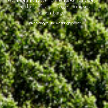
collaboration avec Daniel Llose, œnologue
en chef de Lynch-Bages, pour ses
assemblages.”
Dave McIntyre, The Washington Post