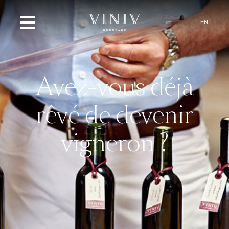
EN
Avez-vous déjà
rêvé de devenir
vigneron ?